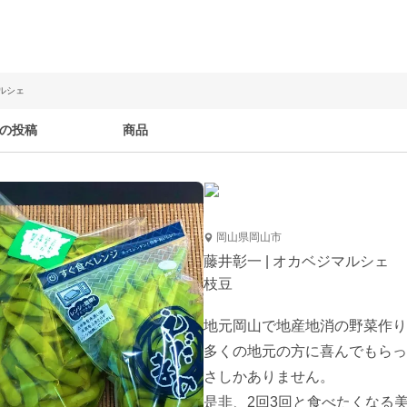
マルシェ
の投稿
商品
岡山県岡山市
藤井彰一 | オカベジマルシェ
枝豆
地元岡山で地産地消の野菜作り
多くの地元の方に喜んでもらっ
さしかありません。

是非、2回3回と食べたくなる