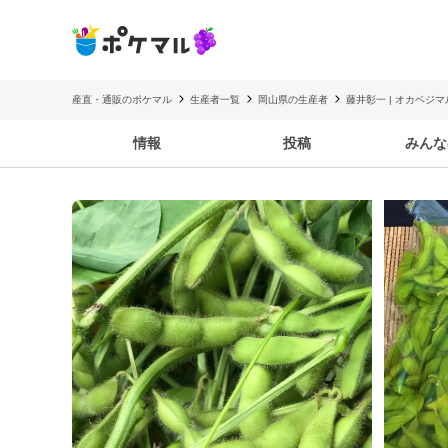
産直・通販のポケマル
生産者一覧
岡山県の生産者
藤井彰一 | オカベジ
情報
投稿
みんな