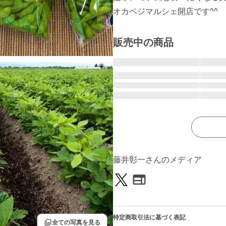
オカベジマルシェ開店です^^
販売中の商品
藤井彰一さんのメディア
特定商取引法に基づく表記
filter
全ての写真を見る