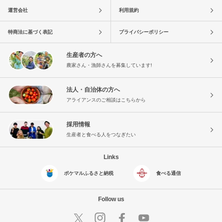
運営会社
利用規約
特商法に基づく表記
プライバシーポリシー
生産者の方へ
農家さん・漁師さんを募集しています!
法人・自治体の方へ
アライアンスのご相談はこちらから
採用情報
生産者と食べる人をつなぎたい
Links
ポケマルふるさと納税
食べる通信
Follow us