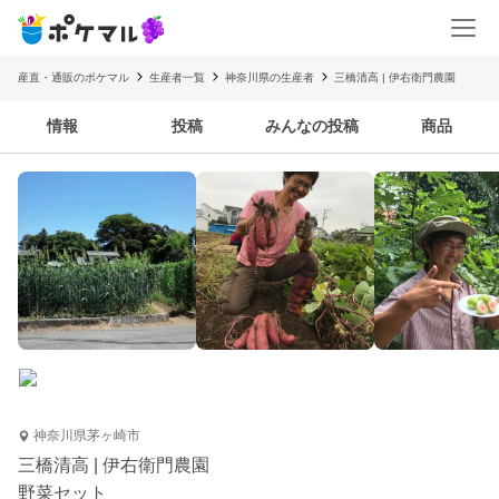
産直・通販のポケマル
生産者一覧
神奈川県の生産者
三橋清高 | 伊右衛門農園
情報
投稿
みんなの投稿
商品
神奈川県茅ヶ崎市
三橋清高 | 伊右衛門農園
野菜セット