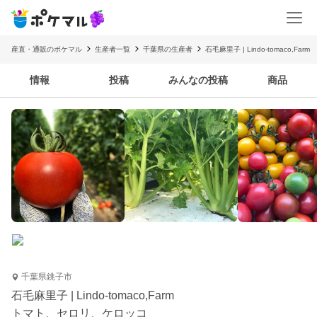
産直・通販のポケマル
生産者一覧
千葉県の生産者
石毛麻里子 | Lindo-tomaco,Farm
情報
投稿
みんなの投稿
商品
千葉県銚子市
石毛麻里子 | Lindo-tomaco,Farm
トマト、セロリ、ケロッコ