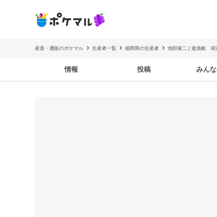
産直・通販のポケマル
生産者一覧
福岡県の生産者
池田俊二 | 遊漁船 胡
情報
投稿
みんな