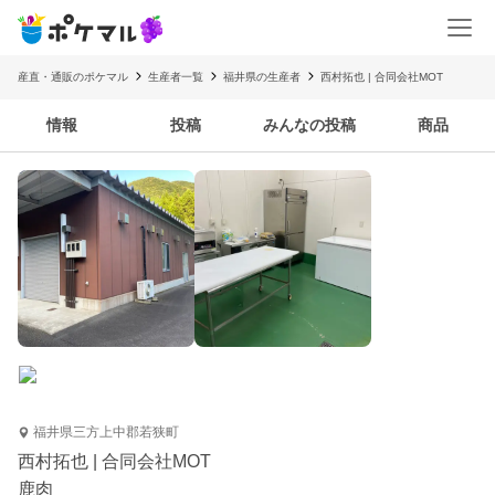
産直・通販のポケマル
生産者一覧
福井県の生産者
西村拓也 | 合同会社MOT
情報
投稿
みんなの投稿
商品
福井県三方上中郡若狭町
西村拓也 | 合同会社MOT
鹿肉