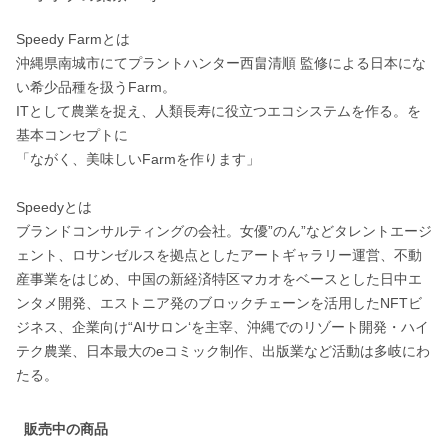
Speedy Farmとは

沖縄県南城市にてプラントハンター西畠清順 監修による日本にな
い希少品種を扱うFarm。

ITとして農業を捉え、人類長寿に役立つエコシステムを作る。を
基本コンセプトに

「ながく、美味しいFarmを作ります」

Speedyとは

ブランドコンサルティングの会社。女優”のん”などタレントエージ
ェント、ロサンゼルスを拠点としたアートギャラリー運営、不動
産事業をはじめ、中国の新経済特区マカオをベースとした日中エ
ンタメ開発、エストニア発のブロックチェーンを活用したNFTビ
ジネス、企業向け“AIサロン‘を主宰、沖縄でのリゾート開発・ハイ
テク農業、日本最大のeコミック制作、出版業など活動は多岐にわ
販売中の商品