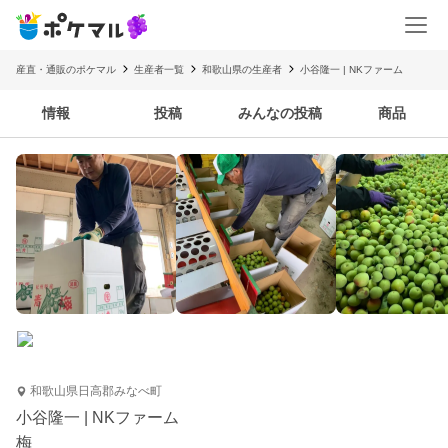
産直・通販のポケマル
生産者一覧
和歌山県の生産者
小谷隆一 | NKファーム
情報
投稿
みんなの投稿
商品
和歌山県日高郡みなべ町
小谷隆一 | NKファーム
梅