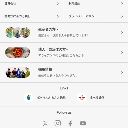
運営会社
利用規約
特商法に基づく表記
プライバシーポリシー
生産者の方へ
農家さん・漁師さんを募集しています!
法人・自治体の方へ
アライアンスのご相談はこちらから
採用情報
生産者と食べる人をつなぎたい
Links
ポケマルふるさと納税
食べる通信
Follow us