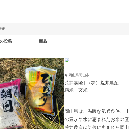
農産
の投稿
商品
岡山県岡山市
荒井義隆 | （株）荒井農産
精米・玄米
岡山県は、温暖な気候条件、【
の豊かな水に恵まれたお米の産
荒井農産は気候に恵まれた岡山