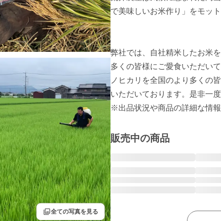
で美味しいお米作り」をモット
弊社では、自社精米したお米を
多くの皆様にご愛食いただいて
ノヒカリを全国のより多くの皆
いただいております。是非一度
※出品状況や商品の詳細な情報
販売中の商品
filter
全ての写真を見る