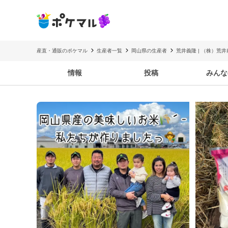
産直・通販のポケマル
生産者一覧
岡山県の生産者
荒井義隆 | （株）荒井
情報
投稿
みんな