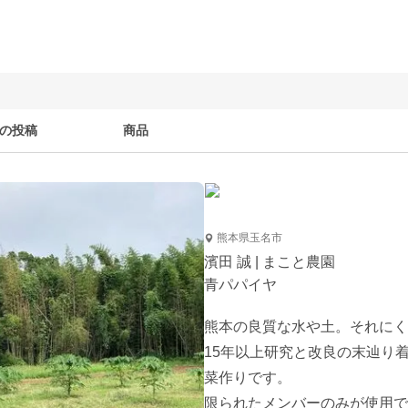
の投稿
商品
熊本県玉名市
濱田 誠 | まこと農園
青パパイヤ
熊本の良質な水や土。それにく
15年以上研究と改良の末辿り
菜作りです。

限られたメンバーのみが使用で