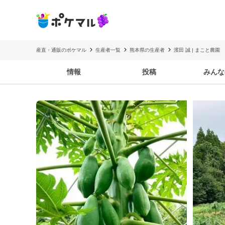
産直・通販のポケマル
生産者一覧
熊本県の生産者
濱田 誠 | まこと農園
情報
投稿
みんな