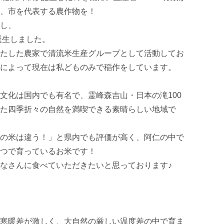
、市を代表する農作物を！

し、

生しました。

たした農家で清流米生産グループとして活動してお
によって現在は私どものみで稲作をしています。

文化は国内でも有名で、霊峰森吉山・日本の滝100
た四季折々の自然を満喫できる素晴らしい地域で
の米は違う！」と県内でも評価が高く、阿仁の中で
つで育っているお米です！

なさんに食べていただきたいと思っております♪

寒暖差が激しく、大自然の厳しい温度差の中で育ま