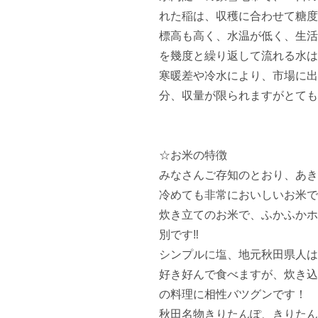
れた稲は、収穫に合わせて糖度
標高も高く、水温が低く、生活
を幾度と繰り返して流れる水は
寒暖差や冷水により、市場に出
分、収量が限られますがとても
☆お米の特徴

みなさんご存知のとおり、あき
冷めても非常においしいお米で
炊き立てのお米で、ふかふかホ
別です‼︎

シンプルに塩、地元秋田県人は
好き好んで食べますが、炊き込
の料理に相性バツグンです！

秋田名物きりたんぽ、きりたん