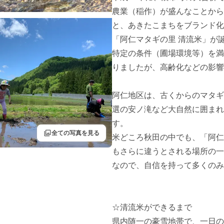
農業（稲作）が盛んなことから
と、あきたこまちをブランド化
「阿仁マタギの里 清流米」が誕
特定の条件（圃場環境等）を満
りましたが、高齢化などの影響
阿仁地区は、古くからのマタギ
選の安ノ滝など大自然に囲まれ
す。

filter
全ての写真を見る
米どころ秋田の中でも、「阿仁
もさらに違うとされる場所の一
なので、自信を持って多くのみ
☆清流米ができるまで

県内随一の豪雪地帯で、一日の