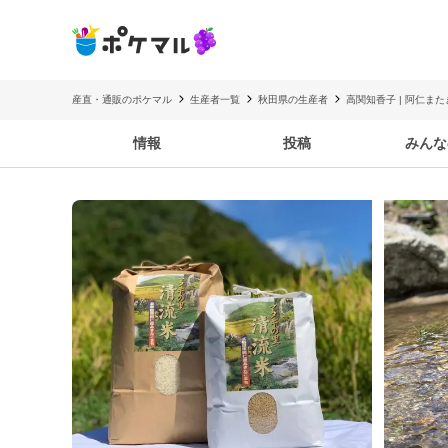
産直・通販のポケマル
生産者一覧
秋田県の生産者
高関知香子 | 阿仁ま
情報
投稿
みんな