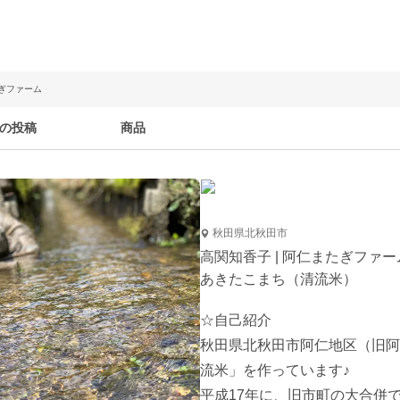
たぎファーム
の投稿
商品
秋田県北秋田市
高関知香子 | 阿仁またぎファー
あきたこまち（清流米）
☆自己紹介

秋田県北秋田市阿仁地区（旧阿
流米」を作っています♪

平成17年に、旧市町の大合併