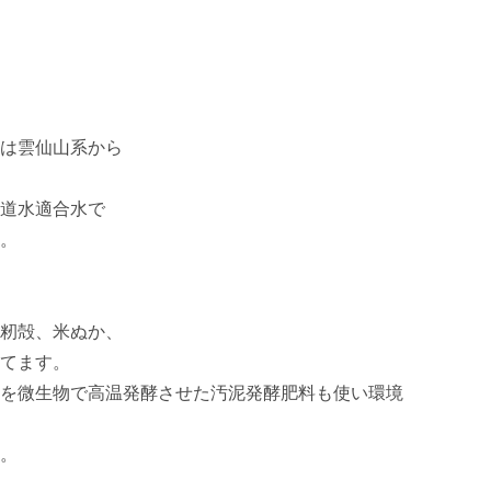
は雲仙山系から

道水適合水で

。　

籾殻、米ぬか、

てます。

を微生物で高温発酵させた汚泥発酵肥料も使い環境
。
