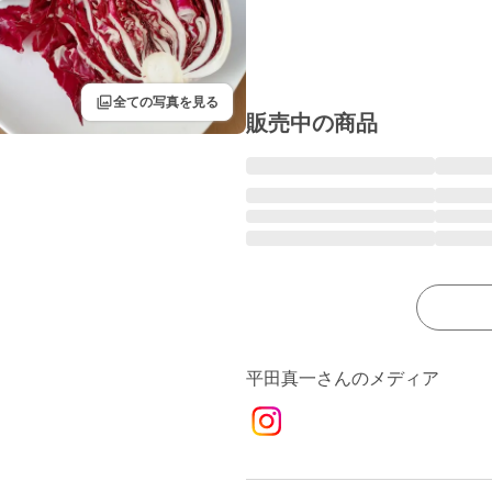
filter
全ての写真を見る
販売中の商品
平田真一さんのメディア