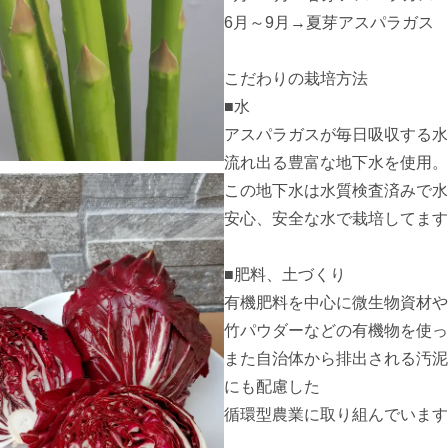
6月～9月→夏芽アスパラガス

こだわりの栽培方法

■水

アスパラガスが毎日吸収する水
流れ出る豊富な地下水を使用。

この地下水は水質検査済みで水
安心、安全な水で栽培してます
■肥料、土づくり

有機肥料を中心に微生物資材や
竹パウダーなどの有機物を使っ
また自治体から排出される汚泥
にも配慮した

循環型農業に取り組んでいます