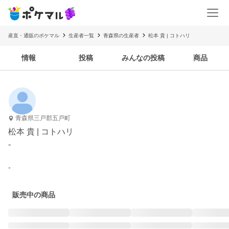
産直・通販のポケマル
生産者一覧
青森県の生産者
松本 貴 | コトハリ
情報
投稿
みんなの投稿
商品
青森県三戸郡五戸町
松本 貴 | コトハリ
-
-
販売中の商品