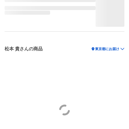
松本 貴さんの商品
location_on
東京都にお届け