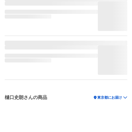
樋口史朗さんの商品
location_on
東京都にお届け