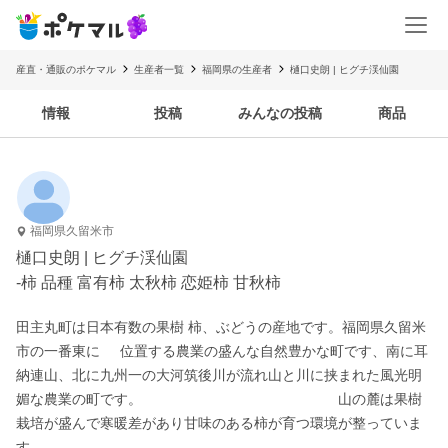
産直・通販のポケマル
生産者一覧
福岡県の生産者
樋口史朗 | ヒグチ渓仙園
情報
投稿
みんなの投稿
商品
福岡県久留米市
樋口史朗 | ヒグチ渓仙園
-柿 品種 富有柿 太秋柿 恋姫柿 甘秋柿
田主丸町は日本有数の果樹 柿、ぶどうの産地です。福岡県久留米
市の一番東に     位置する農業の盛んな自然豊かな町です、南に耳
納連山、北に九州一の大河筑後川が流れ山と川に挟まれた風光明
媚な農業の町です。                                                 山の麓は果樹
栽培が盛んで寒暖差があり甘味のある柿が育つ環境が整っていま
す。
