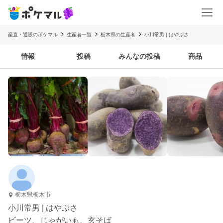
産直・通販のポケマル
生産者一覧
栃木県の生産者
小川常男 | はやぶさ
情報
投稿
みんなの投稿
商品
栃木県栃木市
小川常男 | はやぶさ
ビーツ、じゃがいも、玄そば