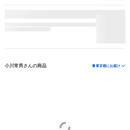
小川常男さんの商品
location_on
東京都にお届け