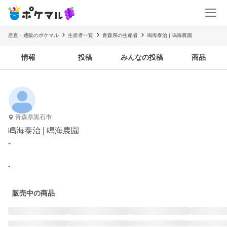
産直・通販のポケマル
生産者一覧
青森県の生産者
鳴海泰治 | 鳴海農園
情報
投稿
みんなの投稿
商品
青森県黒石市
鳴海泰治 | 鳴海農園
-
-
販売中の商品