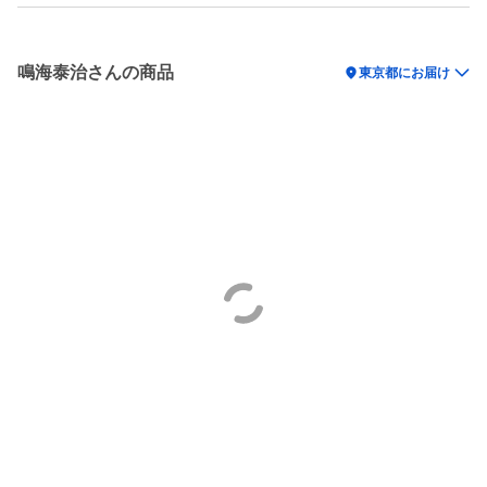
鳴海泰治さんの商品
location_on
東京都にお届け