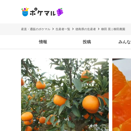
産直・通販のポケマル
生産者一覧
徳島県の生産者
柳田 晃 | 柳田農園
情報
投稿
みんな