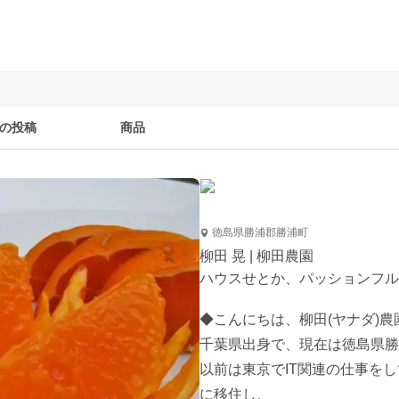
の投稿
商品
徳島県勝浦郡勝浦町
柳田 晃 | 柳田農園
ハウスせとか、パッションフル
◆こんにちは、柳田(ヤナダ)農
千葉県出身で、現在は徳島県勝
以前は東京でIT関連の仕事を
に移住し、
