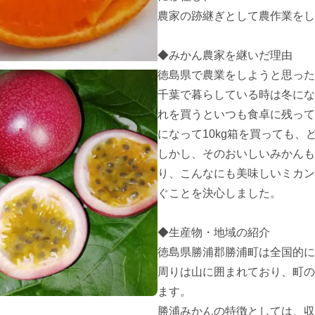
農家の跡継ぎとして農作業をし
◆みかん農家を継いだ理由

徳島県で農業をしようと思った
千葉で暮らしている時は冬にな
れを買うといつも食卓に残って
になって10kg箱を買っても、
しかし、そのおいしいみかんも
り、こんなにも美味しいミカン
ぐことを決心しました。

◆生産物・地域の紹介

徳島県勝浦郡勝浦町は全国的に
周りは山に囲まれており、町の
ます。

勝浦みかんの特徴としては、収