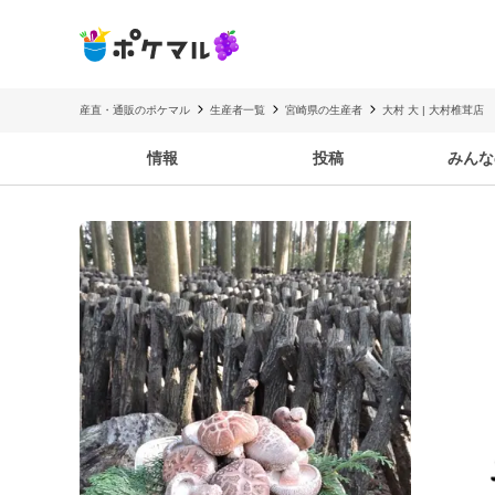
産直・通販のポケマル
生産者一覧
宮崎県の生産者
大村 大 | 大村椎茸店
情報
投稿
みんな