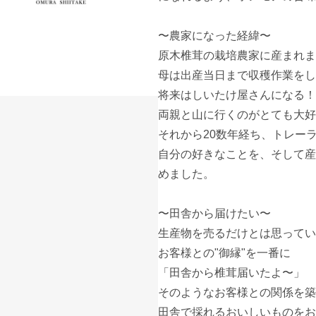
〜農家になった経緯〜

原木椎茸の栽培農家に産まれまし
母は出産当日まで収穫作業をして
将来はしいたけ屋さんになる！と
両親と山に行くのがとても大好き
それから20数年経ち、トレー
自分の好きなことを、そして産
めました。

〜田舎から届けたい〜

生産物を売るだけとは思っていま
お客様との"御縁"を一番に 

「田舎から椎茸届いたよ〜」 

そのようなお客様との関係を築
田舎で採れるおいしいものをお