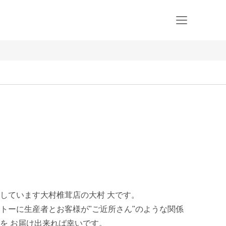
ています大村椎茸店の大村 大です。 

トーに生産者とお客様が"ご近所さん"のような関係
を お届け出来れば幸いです。
