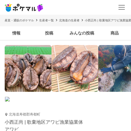
産直・通販のポケマル
生産者一覧
北海道の生産者
小西正尚 | 歌棄地区アワビ漁業協
情報
投稿
みんなの投稿
商品
北海道寿都郡寿都町
小西正尚 | 歌棄地区アワビ漁業協業体
アワビ