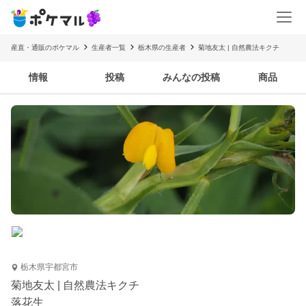
産直・通販のポケマル
生産者一覧
栃木県の生産者
菊地友太 | 自然農法キクチ
情報
投稿
みんなの投稿
商品
栃木県宇都宮市
菊地友太 | 自然農法キクチ
落花生