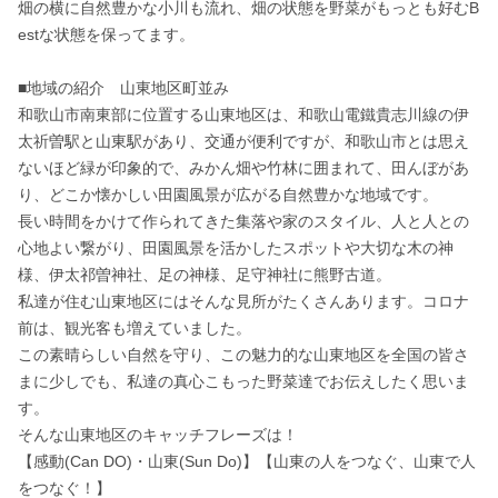
畑の横に自然豊かな小川も流れ、畑の状態を野菜がもっとも好むB
estな状態を保ってます。

■地域の紹介　山東地区町並み

和歌山市南東部に位置する山東地区は、和歌山電鐵貴志川線の伊
太祈曽駅と山東駅があり、交通が便利ですが、和歌山市とは思え
ないほど緑が印象的で、みかん畑や竹林に囲まれて、田んぼがあ
り、どこか懐かしい田園風景が広がる自然豊かな地域です。

長い時間をかけて作られてきた集落や家のスタイル、人と人との
心地よい繋がり、田園風景を活かしたスポットや大切な木の神
様、伊太祁曽神社、足の神様、足守神社に熊野古道。

私達が住む山東地区にはそんな見所がたくさんあります。コロナ
前は、観光客も増えていました。

この素晴らしい自然を守り、この魅力的な山東地区を全国の皆さ
まに少しでも、私達の真心こもった野菜達でお伝えしたく思いま
す。

そんな山東地区のキャッチフレーズは！

【感動(Can DO)・山東(Sun Do)】【山東の人をつなぐ、山東で人
をつなぐ！】
