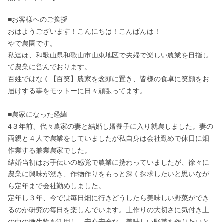
■お客様へのご挨拶

おはようございます！こんにちは！こんばんは！

やで農園です。

私達は、和歌山県和歌山市山東地区で夫婦で楽しい農業を目指し
て農業に営んでおります。

百姓ではなく【百笑】農家を念頭に置き、皆様の食卓に笑顔をお
届けする事をモットーに日々頑張ってます。

■農家になった経緯

4３年前、代々農家の妻と結婚し婿養子に入り就農しました。妻の
両親と４人で農業をしていましたが私自身は会社勤めで休日に畑
作業する兼業農家でした。

結婚当初はお手伝いの感覚で農業に携わっていましたが、徐々に
農業に興味が湧き、作物作りをもっと深く探求したいと思いなが
ら定年まで会社勤めしました。

定年し３年、今では毎日畑に行きどうしたら美味しい野菜ができ
るのか研究の毎日を楽しんでいます。土作りの大切さに気付き土
の中の微生物を活用し、安心安全な、美味しい野菜を作りたいと