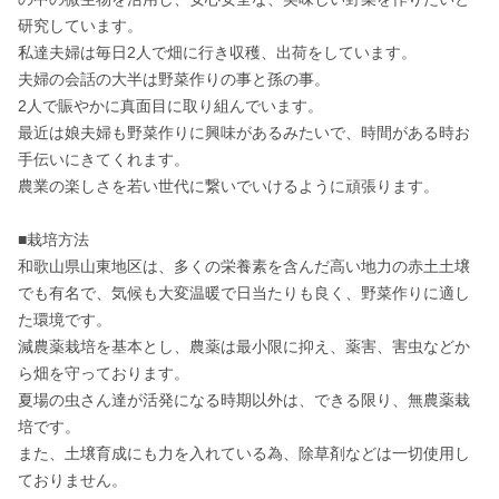
研究しています。

私達夫婦は毎日2人で畑に行き収穫、出荷をしています。

夫婦の会話の大半は野菜作りの事と孫の事。

2人で賑やかに真面目に取り組んでいます。

最近は娘夫婦も野菜作りに興味があるみたいで、時間がある時お
手伝いにきてくれます。

農業の楽しさを若い世代に繋いでいけるように頑張ります。

■栽培方法

和歌山県山東地区は、多くの栄養素を含んだ高い地力の赤土土壌
でも有名で、気候も大変温暖で日当たりも良く、野菜作りに適し
た環境です。

減農薬栽培を基本とし、農薬は最小限に抑え、薬害、害虫などか
ら畑を守っております。

夏場の虫さん達が活発になる時期以外は、できる限り、無農薬栽
培です。

また、土壌育成にも力を入れている為、除草剤などは一切使用し
ておりません。
