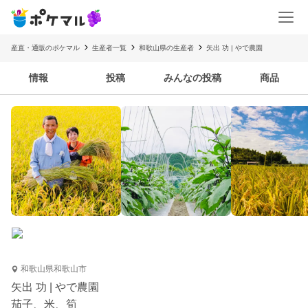
産直・通販のポケマル
生産者一覧
和歌山県の生産者
矢出 功 | やで農園
情報
投稿
みんなの投稿
商品
和歌山県和歌山市
矢出 功 | やで農園
茄子、米、筍