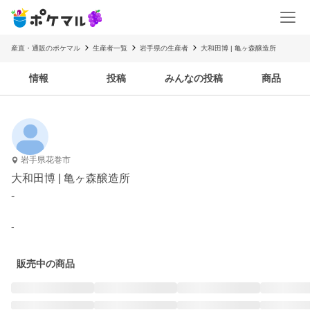
産直・通販のポケマル
生産者一覧
岩手県の生産者
大和田博 | 亀ヶ森醸造所
情報
投稿
みんなの投稿
商品
岩手県花巻市
大和田博 | 亀ヶ森醸造所
-
-
販売中の商品