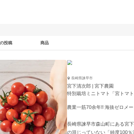
の投稿
商品
長崎県諫早市
宮下清次郎 | 宮下農園
特別栽培ミニトマト「宮トマト
農業一筋70余年!! 海抜ゼロメ
長崎県諫早市森山町にある宮下
の混じっていない「純度100