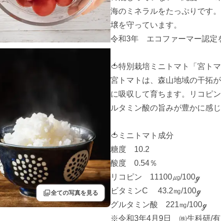
海のミネラルをたっぷりです。
壌を守っています。

令和3年　エコファーマー認定
🍅特別栽培ミニトマト「宮トマ
宮トマトは、森山地域の干拓が
に吸収して育ちます。リコピン
ルタミン酸の旨みが豊かに感じ
🍅ミニトマト成分

糖度　10.2

酸度　0.54％

リコピン　11100㎍/100ℊ

ビタミンC 　43.2㎎/100ℊ

filter
全ての写真を見る
グルタミン酸　221㎎/100ℊ

※令和3年4月9日　㈱生科研/