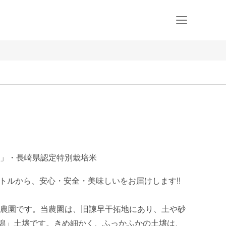
」・長崎県認定特別栽培米
ートルから、安心・安全・美味しいをお届けします!!

農園です。当農園は、旧諫早干拓地にあり、土や砂
％潟」土壌です。きめ細かく、ふっかふかの土壌は、