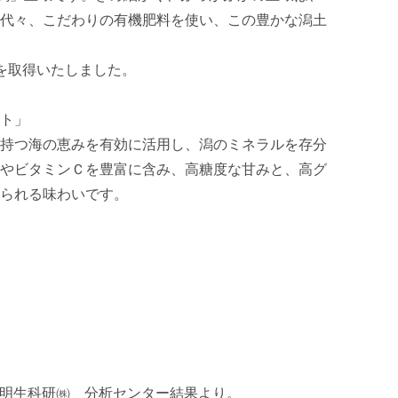
代々、こだわりの有機肥料を使い、この豊かな潟土
を取得いたしました。

ト」

持つ海の恵みを有効に活用し、潟のミネラルを存分
やビタミンＣを豊富に含み、高糖度な甘みと、高グ
られる味わいです。

有明生科研㈱　分析センター結果より。
