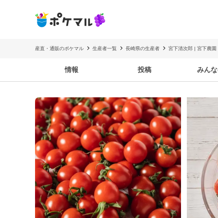
産直・通販のポケマル
生産者一覧
長崎県の生産者
宮下清次郎 | 宮下農園
情報
投稿
みんな