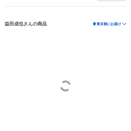
益田成也さんの商品
location_on
東京都にお届け