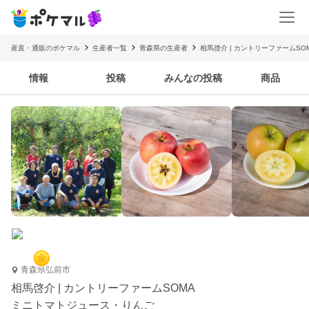
産直・通販のポケマル
生産者一覧
青森県の生産者
相馬啓介 | カントリーファームSO
情報
投稿
みんなの投稿
商品
青森県弘前市
相馬啓介 | カントリーファームSOMA
ミニトマトジュース・りんご