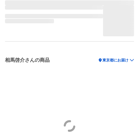
相馬啓介さんの商品
location_on
東京都にお届け