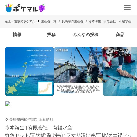
産直・通販のポケマル
生産者一覧
長崎県の生産者
今本海生 | 有限会社 有福水産
情報
投稿
みんなの投稿
商品
長崎県南松浦郡新上五島町
今本海生 | 有限会社 有福水産
鮮魚セット/天然鯛漬け丼/ヒラマサ漬け丼/干物/クエ鍋セッ