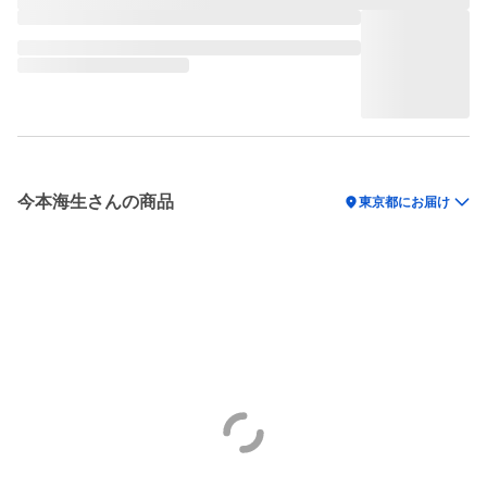
今本海生さんの商品
location_on
東京都にお届け