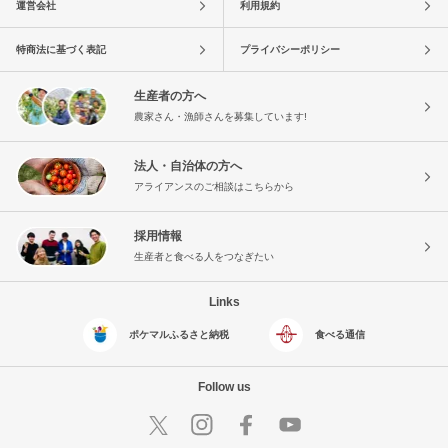
運営会社
利用規約
特商法に基づく表記
プライバシーポリシー
生産者の方へ
農家さん・漁師さんを募集しています!
法人・自治体の方へ
アライアンスのご相談はこちらから
採用情報
生産者と食べる人をつなぎたい
Links
ポケマルふるさと納税
食べる通信
Follow us