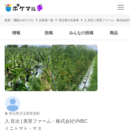
産直・通販のポケマル
生産者一覧
埼玉県の生産者
入 良次 | 美里ファーム・株式会社V
情報
投稿
みんなの投稿
商品
埼玉県児玉郡美里町
入 良次 | 美里ファーム・株式会社VNBC
ミニトマト・ナス