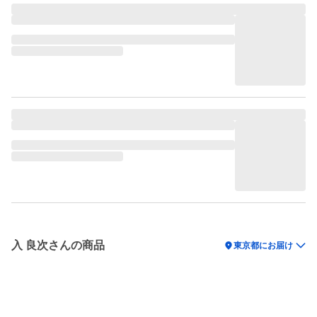
入 良次さんの商品
location_on
東京都にお届け