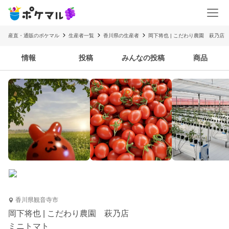
産直・通販のポケマル
生産者一覧
香川県の生産者
岡下将也 | こだわり農園 萩乃店
情報
投稿
みんなの投稿
商品
香川県観音寺市
岡下将也 | こだわり農園 萩乃店
ミニトマト