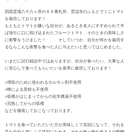
四国霊場八十八ヶ所の６６番札所、雲辺寺のふもとでミニトマト
を栽培しております！

もともとトマトが嫌いな自分が、あるとき友人にすすめられて半
ば強引に口に投げ込まれたフルーツトマト…そのときの美味しさ
に衝撃をうけました！　　　そしていつか、自分が何かを栽培す
るならこんな衝撃を食べた人に与えたいと思ってはじめました。

いまだに試行錯誤中ではありますが、自分が食べたい、大事な人
に安心して食べてもらいたいを基準に栽培しております！

○増収のために使われるホルモン剤不使用

○蜂による受粉も不使用

○収穫がはじまってからの化学農薬不使用

○完熟してからの収穫

などを徹底しておこなっております。

トマトを食べていただいた方が美味しくて笑顔になって、それを
見た自分も嬉しくて笑顔になれる…それが食べ物を作る人の醍醐