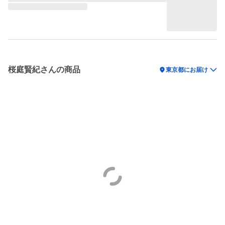
桜庭賢紀さんの商品
location_on
東京都にお届け