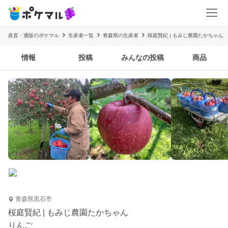
産直・通販のポケマル
生産者一覧
青森県の生産者
桜庭賢紀 | もみじ農園たかちゃん
情報
投稿
みんなの投稿
商品
青森県黒石市
桜庭賢紀 | もみじ農園たかちゃん
りんご