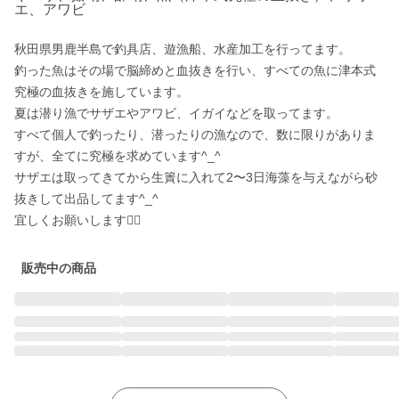
エ、アワビ
秋田県男鹿半島で釣具店、遊漁船、水産加工を行ってます。

釣った魚はその場で脳締めと血抜きを行い、すべての魚に津本式
究極の血抜きを施しています。

夏は潜り漁でサザエやアワビ、イガイなどを取ってます。

すべて個人で釣ったり、潜ったりの漁なので、数に限りがありま
すが、全てに究極を求めています^_^

サザエは取ってきてから生簀に入れて2〜3日海藻を与えながら砂
抜きして出品してます^_^

宜しくお願いします🙇‍♂️
販売中の商品