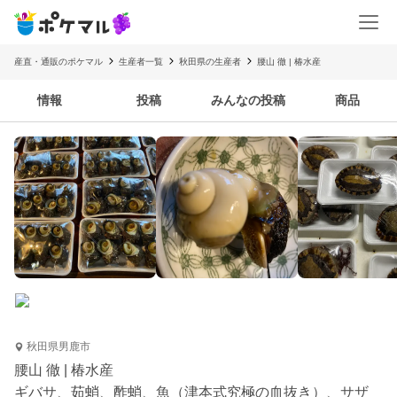
産直・通販のポケマル
生産者一覧
秋田県の生産者
腰山 徹 | 椿水産
情報
投稿
みんなの投稿
商品
秋田県男鹿市
腰山 徹 | 椿水産
ギバサ、茹蛸、酢蛸、魚（津本式究極の血抜き）、サザ