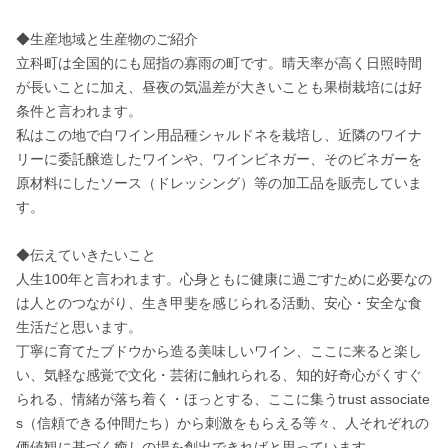
◆生産地域と生産物のご紹介

立科町は全国的にも屈指の寡雨の町です。晴天率が高く日照時間
が長いことに加え、昼夜の気温差が大きいことも果樹栽培には好
条件と言われます。 

私はこの地で白ワイン用品種シャルドネを栽培し、近隣のワイナ
リーに委託醸造したワインや、ワインビネガー、そのビネガーを
原材料にしたソース（ドレッシング）等の加工品を販売していま
す。 

◆伝えていきたいこと

人生100年と言われます。心身ともに健康に過ごすために必要なの
は人とのつながり、生き甲斐を感じられる活動、安心・安全な食
生活だと思います。 

丁寧に育てたブドウから造る美味しいワイン、ここに来ると楽し
い、気軽な感覚で文化・芸術に触れられる、知的好奇心がくすぐ
られる、情緒が落ち着く・ほっとする、ここに集うtrust associate
s（信頼できる仲間たち）から刺激をもらえる等々、人それぞれの
価値観に基づく癒しの場を創出できればと思っています。 
