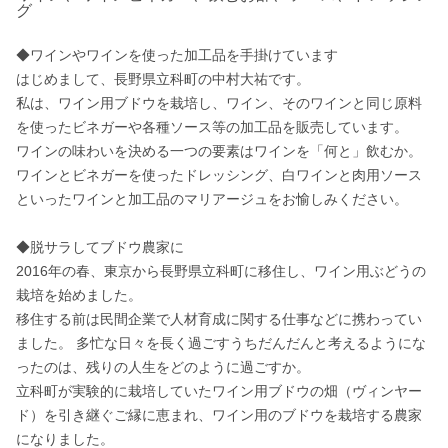
グ
◆ワインやワインを使った加工品を手掛けています

はじめまして、長野県立科町の中村大祐です。

私は、ワイン用ブドウを栽培し、ワイン、そのワインと同じ原料
を使ったビネガーや各種ソース等の加工品を販売しています。 

ワインの味わいを決める一つの要素はワインを「何と」飲むか。
ワインとビネガーを使ったドレッシング、白ワインと肉用ソース
といったワインと加工品のマリアージュをお愉しみください。 

◆脱サラしてブドウ農家に

2016年の春、東京から長野県立科町に移住し、ワイン用ぶどうの
栽培を始めました。 

移住する前は民間企業で人材育成に関する仕事などに携わってい
ました。 多忙な日々を長く過ごすうちだんだんと考えるようにな
ったのは、残りの人生をどのように過ごすか。 

立科町が実験的に栽培していたワイン用ブドウの畑（ヴィンヤー
ド）を引き継ぐご縁に恵まれ、ワイン用のブドウを栽培する農家
になりました。 
