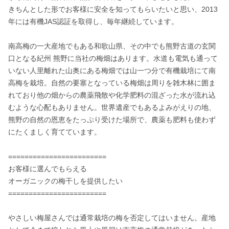
きちんとした形でお客様に安全を知ってもらいたいと思い、2013
年には有機JAS認証を取得し、毎年継続しています。

南高梅の一大産地でもある和歌山県、その中でも熊野古道の玄関
口となる紀州 熊野に当社の梅畑はあります。水道も電気も通って
いない人里離れた山奥にある梅畑では山一つ分で有機栽培にて南
高梅を栽培。自然の要塞となっている梅畑は周りを雑木林に囲ま
れており他の畑からの農薬飛散や化学肥料の混ざった水が流れ込
むような心配もありません。世界遺産でもあるよみがえりの地、
熊野の自然の恩恵をたっぷり受けた場所で、農薬も肥料も使わず
にたくましく育てています。

========================

お客様に選んでもらえる

オーガニックの梅干しを提供したい

========================

やさしい梅屋さんでは通常栽培の梅を否定してはいません。産地