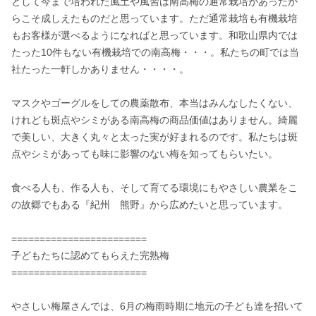
として今まで培われた風土や風習は南高梅の通常栽培があったか
らこそ成しえたものだと思っています。ただ通常栽培も有機栽培
もお客様が選べるようになればと思っています。和歌山県内では
たった10件もない有機栽培での南高梅・・・。私たちの町では当
社たった一軒しかありません・・・・。

マスクやゴーグルをしての農薬散布、本当はみんなしたくない、
けれども斑点やシミがある南高梅の商品価値はありません。綺麗
で美しい、大きく丸々と太った実が好まれるのです。私たちは斑
点やシミがあっても味に影響のない梅を知ってもらいたい。

食べる人も、作る人も、そして育てる環境にもやさしい農業をこ
の故郷でもある『紀州　熊野』から広めたいと思っています。

========================

子どもたちに認めてもらえた完熟梅

========================

やさしい梅屋さんでは、6月の梅雨時期に地元の子ども達を招いて