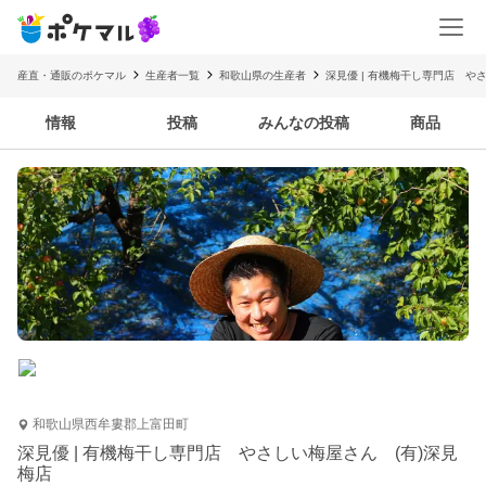
産直・通販のポケマル
生産者一覧
和歌山県の生産者
深見優 | 有機梅干し専門店 や
情報
投稿
みんなの投稿
商品
和歌山県西牟婁郡上富田町
深見優 | 有機梅干し専門店 やさしい梅屋さん (有)深見
梅店