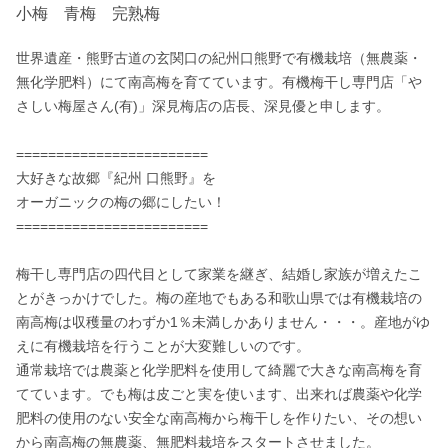
小梅 青梅 完熟梅
世界遺産・熊野古道の玄関口の紀州口熊野で有機栽培（無農薬・
無化学肥料）にて南高梅を育てています。有機梅干し専門店「や
さしい梅屋さん(有)」深見梅店の店長、深見優と申します。

========================

大好きな故郷『紀州 口熊野』を

オーガニックの梅の郷にしたい！

========================

梅干し専門店の四代目として家業を継ぎ、結婚し家族が増えたこ
とがきっかけでした。梅の産地でもある和歌山県では有機栽培の
南高梅は収穫量のわずか1％未満しかありません・・・。産地がゆ
えに有機栽培を行うことが大変難しいのです。

通常栽培では農薬と化学肥料を使用して綺麗で大きな南高梅を育
てています。でも梅は皮ごと実を使います、出来れば農薬や化学
肥料の使用のない安全な南高梅から梅干しを作りたい、その想い
から南高梅の無農薬、無肥料栽培をスタートさせました。
