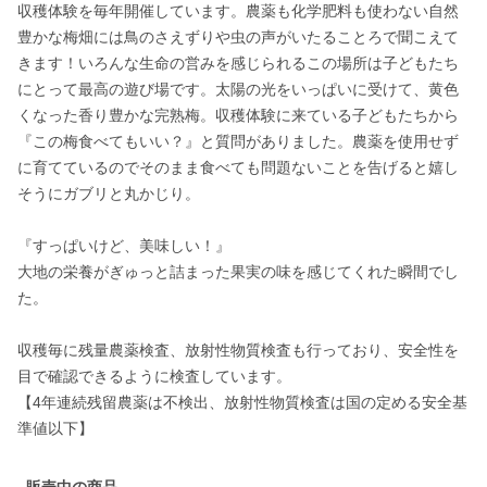
収穫体験を毎年開催しています。農薬も化学肥料も使わない自然
豊かな梅畑には鳥のさえずりや虫の声がいたることろで聞こえて
きます！いろんな生命の営みを感じられるこの場所は子どもたち
にとって最高の遊び場です。太陽の光をいっぱいに受けて、黄色
くなった香り豊かな完熟梅。収穫体験に来ている子どもたちから
『この梅食べてもいい？』と質問がありました。農薬を使用せず
に育てているのでそのまま食べても問題ないことを告げると嬉し
そうにガブリと丸かじり。 

『すっぱいけど、美味しい！』

大地の栄養がぎゅっと詰まった果実の味を感じてくれた瞬間でし
た。

収穫毎に残量農薬検査、放射性物質検査も行っており、安全性を
目で確認できるように検査しています。

【4年連続残留農薬は不検出、放射性物質検査は国の定める安全基
準値以下】