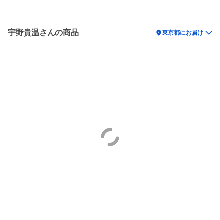
宇野貴温さんの商品
location_on
東京都にお届け