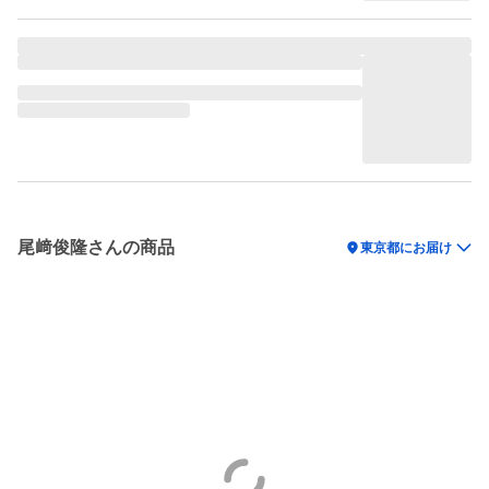
尾﨑俊隆さんの商品
location_on
東京都にお届け