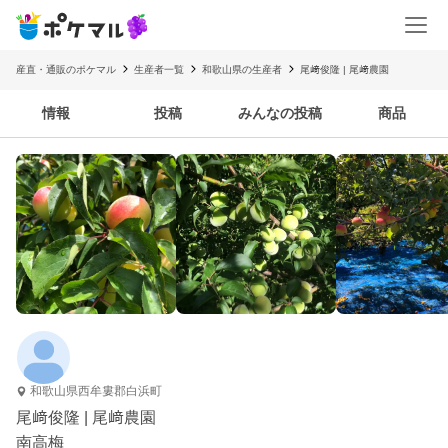
産直・通販のポケマル
生産者一覧
和歌山県の生産者
尾﨑俊隆 | 尾﨑農園
情報
投稿
みんなの投稿
商品
和歌山県西牟婁郡白浜町
尾﨑俊隆 | 尾﨑農園
南高梅