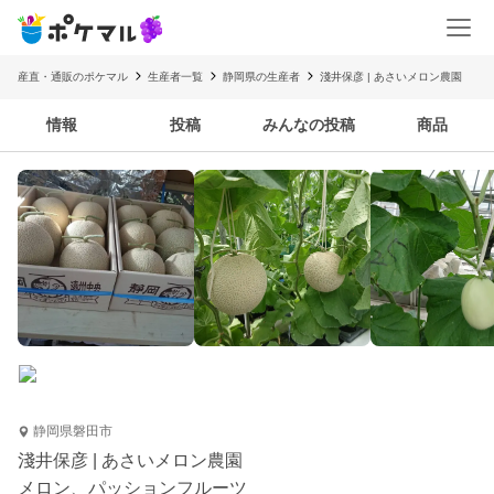
産直・通販のポケマル
生産者一覧
静岡県の生産者
淺井保彦 | あさいメロン農園
情報
投稿
みんなの投稿
商品
静岡県磐田市
淺井保彦 | あさいメロン農園
メロン、パッションフルーツ