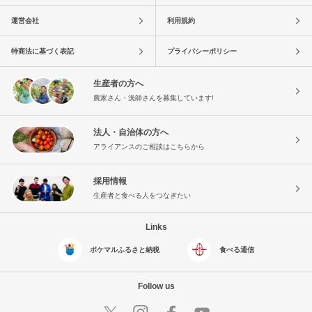
運営会社
利用規約
特商法に基づく表記
プライバシーポリシー
生産者の方へ
農家さん・漁師さんを募集しています!
法人・自治体の方へ
アライアンスのご相談はこちらから
採用情報
生産者と食べる人をつなぎたい
Links
ポケマルふるさと納税
食べる通信
Follow us