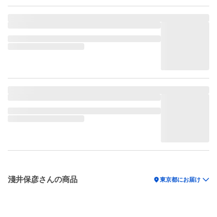
淺井保彦さんの商品
location_on
東京都にお届け