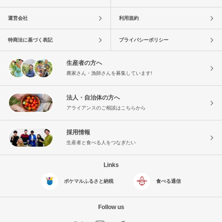
運営会社
利用規約
特商法に基づく表記
プライバシーポリシー
生産者の方へ
農家さん・漁師さんを募集しています!
法人・自治体の方へ
アライアンスのご相談はこちらから
採用情報
生産者と食べる人をつなぎたい
Links
ポケマルふるさと納税
食べる通信
Follow us