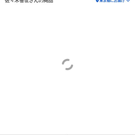
佐々木智世さんの商品
location_on
東京都にお届け