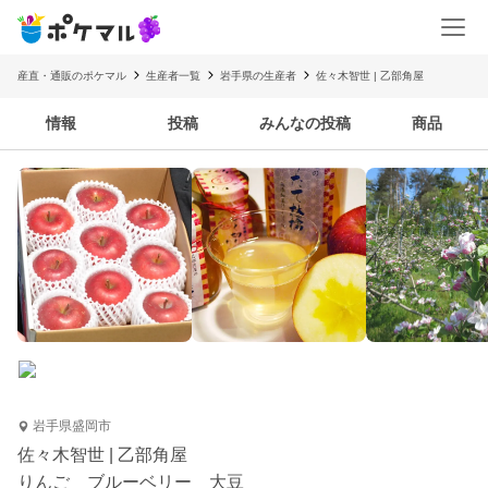
産直・通販のポケマル
生産者一覧
岩手県の生産者
佐々木智世 | 乙部角屋
情報
投稿
みんなの投稿
商品
岩手県盛岡市
佐々木智世 | 乙部角屋
りんご ブルーベリー 大豆