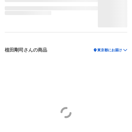
植田剛司さんの商品
location_on
東京都にお届け