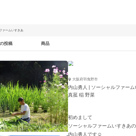
ルファームいすきあ
の投稿
商品
大阪府羽曳野市
内山勇人 | ソーシャルファー
真菰 稲 野菜
初めまして

ソーシャルファームいすきあの

内山勇人です☺️
