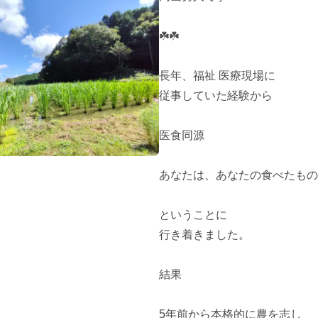
☘️☘️

長年、福祉 医療現場に

従事していた経験から

医食同源

あなたは、あなたの食べたもの
ということに

行き着きました。

結果

5年前から本格的に農を志し
