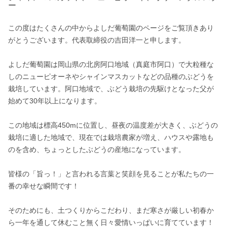
ー
この度はたくさんの中からよしだ葡萄園のページをご覧頂きあり
がとうございます。代表取締役の吉田洋一と申します。

よしだ葡萄園は岡山県の北房阿口地域（真庭市阿口）で大粒種な
しのニューピオーネやシャインマスカットなどの品種のぶどうを
栽培しています。阿口地域で、ぶどう栽培の先駆けとなった父が
始めて30年以上になります。

この地域は標高450mに位置し、昼夜の温度差が大きく、ぶどうの
栽培に適した地域で、現在では栽培農家が増え、ハウスや露地も
のを含め、ちょっとしたぶどうの産地になっています。

皆様の「旨っ！」と言われる言葉と笑顔を見ることが私たちの一
番の幸せな瞬間です！

そのためにも、土つくりからこだわり、まだ寒さが厳しい初春か
ら一年を通して休むこと無く日々愛情いっぱいに育てています！
