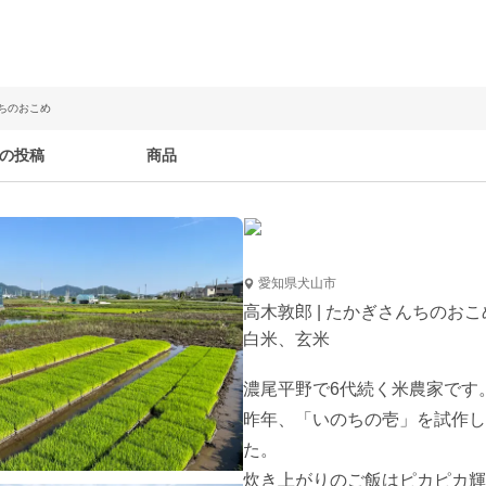
んちのおこめ
の投稿
商品
愛知県犬山市
高木敦郎 | たかぎさんちのおこ
白米、玄米
濃尾平野で6代続く米農家です。
昨年、「いのちの壱」を試作し
た。

炊き上がりのご飯はピカピカ輝