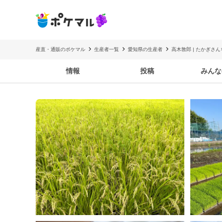
産直・通販のポケマル
生産者一覧
愛知県の生産者
高木敦郎 | たかぎさ
情報
投稿
みんな