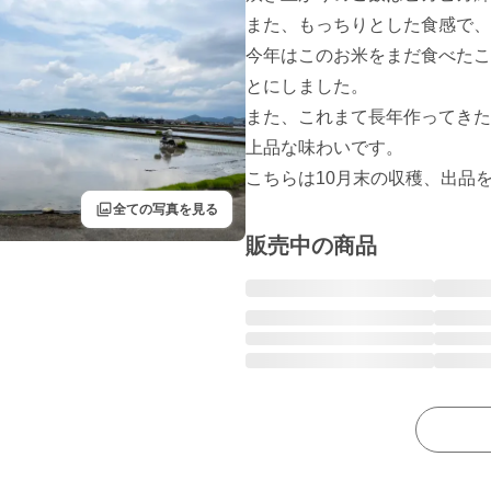
また、もっちりとした食感で、
今年はこのお米をまだ食べたこ
とにしました。

また、これまて長年作ってきた
上品な味わいです。

filter
全ての写真を見る
販売中の商品