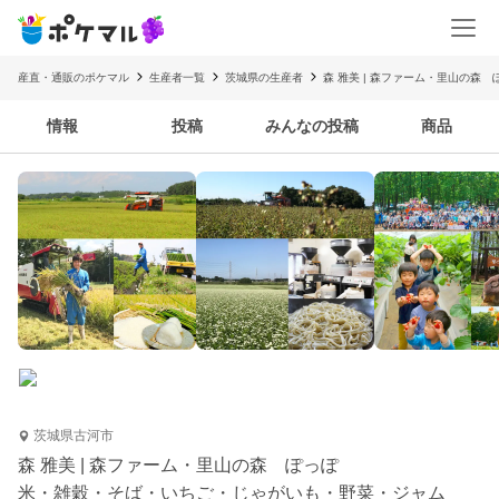
産直・通販のポケマル
生産者一覧
茨城県の生産者
森 雅美 | 森ファーム・里山の森 
情報
投稿
みんなの投稿
商品
茨城県古河市
森 雅美 | 森ファーム・里山の森 ぽっぽ
米・雑穀・そば・いちご・じゃがいも・野菜・ジャム