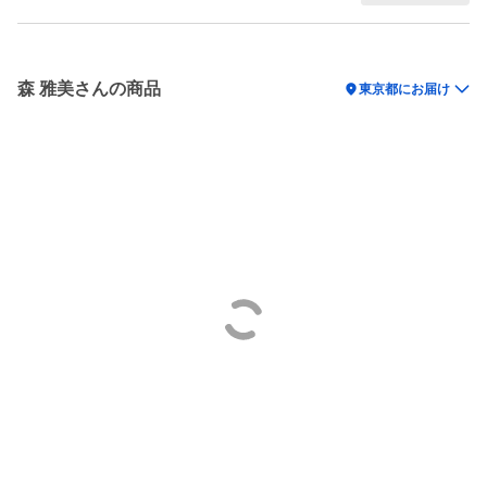
森 雅美さんの商品
location_on
東京都にお届け