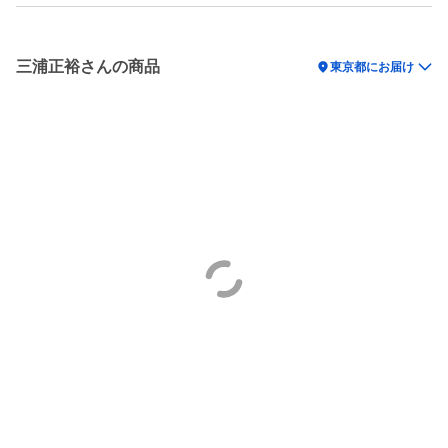
三浦正裕さんの商品
location_on
東京都にお届け