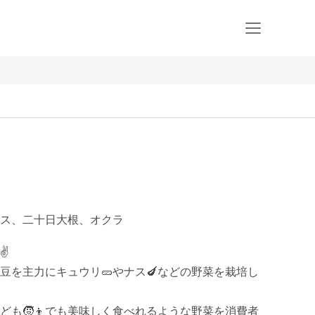
ス、二十日大根、オクラ


豆を主力にキュウリ🥒やナス🍆などの野菜を栽培し
ども🧒👦でも美味しく食べれるような野菜を消費者