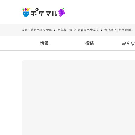
産直・通販のポケマル
生産者一覧
青森県の生産者
野呂昇平 | 松野農園
情報
投稿
みんな