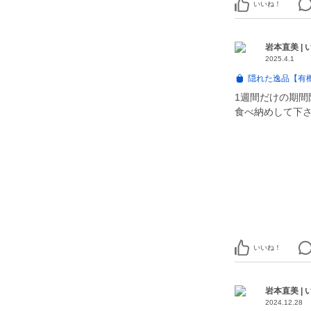
いいね！
岩本直美 |
2025.4.1
隠れた逸品【有機
1週間だけの期間
食べ納めして下
いいね！
岩本直美 |
2024.12.28