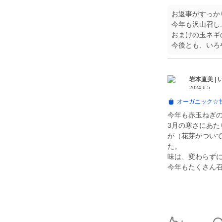
お返事がすっか
今年も沢山召し
おまけの玉ネギ
岩本直美 |
2024.6.5
オーガニック☆甘
今年も赤玉ねぎ
3月の寒さにあ
が（花芽がつい
た。
味は、変わらず
今年もたくさん