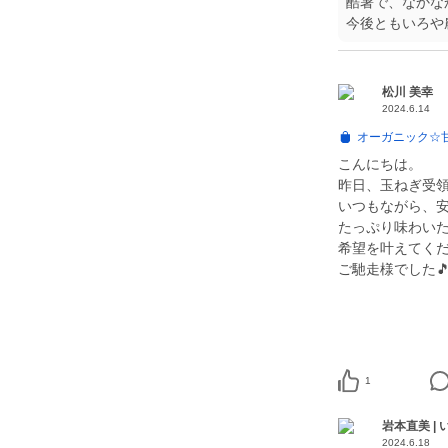
酷暑で、なかな
今後ともいろや
松川 美幸
2024.6.14
オーガニック☆甘
こんにちは。
昨日、玉ねぎ受
いつもながら、安
たっぷり味わい
希望を叶えてくだ
ご馳走様でした
1
岩本直美 |
2024.6.18