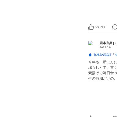
いいね！
岩本直美 |
2025.5.9
有機JAS認証「
今年も、新にん
瑞々しくて、甘
素揚げで毎日食
生の時期だけの