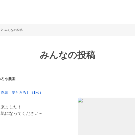
みんなの投稿
みんなの投稿
 いろや農園
自然薯 夢とろろ】（1kg）
薯
出来ました！
元気になってください～