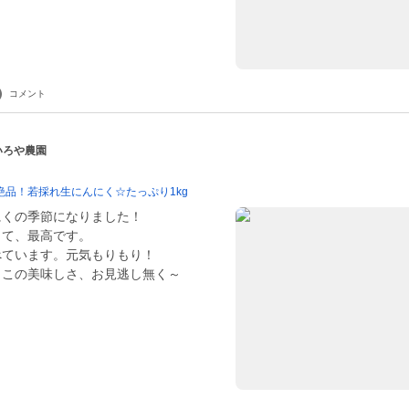
コメント
 いろや農園
 絶品！若採れ生にんにく☆たっぷり1kg
にくの季節になりました！
くて、最高です。
べています。元気もりもり！
、この美味しさ、お見逃し無く～