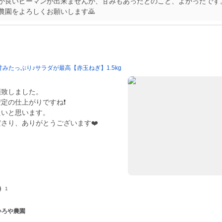
か良いピーマンが出来ませんが、甘みもあったとのこと、よかったです
農園をよろしくお願いします🙇
みたっぷり♪サラダが最高【赤玉ねぎ】1.5kg
領致しました。
定の仕上がりですね❗
たいと思います。
さり、ありがとうございます❤️

1
 いろや農園