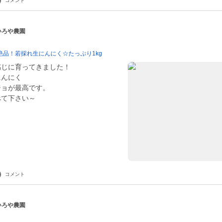
コメント
 いろや農園
 絶品！若採れ生にんにく☆たっぷり1kg
感じに育ってきました！
にんにく
ジョが最高です。
べて下さい～
コメント
 いろや農園