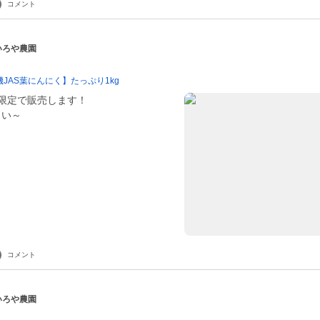
コメント
 いろや農園
JAS葉にんにく】たっぷり1kg
限定で販売します！
さい～
コメント
 いろや農園