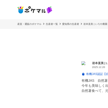
産直・通販のポケマル
生産者一覧
愛知県の生産者
岩本直美 | いろや農園
岩本直美 |
2025.12.20
有機JAS認証【
有機JAS 自然
今年も美味しく
自然薯食べて、