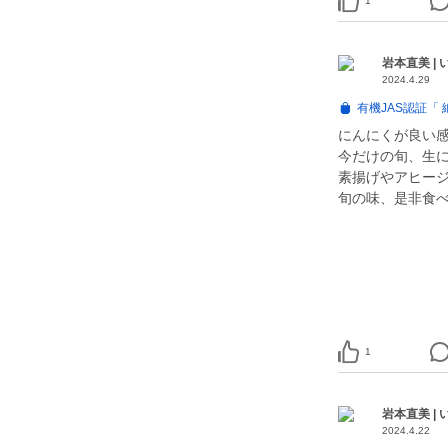
1
岩本直美 |
2024.4.29
有機JAS認証「
にんにくが良い
今だけの旬、生
素揚げやアヒー
旬の味、是非食
1
岩本直美 |
2024.4.22