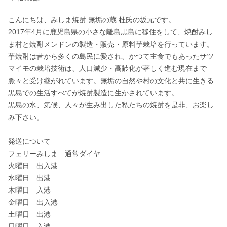
こんにちは、みしま焼酎 無垢の蔵 杜氏の坂元です。

2017年4月に鹿児島県の小さな離島黒島に移住をして、焼酎みし
ま村と焼酎メンドンの製造・販売・原料芋栽培を行っています。
芋焼酎は昔から多くの島民に愛され、かつて主食でもあったサツ
マイモの栽培技術は、人口減少・高齢化が著しく進む現在まで
脈々と受け継がれています。無垢の自然や村の文化と共に生きる
黒島での生活すべてが焼酎製造に生かされています。

黒島の水、気候、人々が生み出した私たちの焼酎を是非、お楽し
み下さい。

発送について

フェリーみしま　通常ダイヤ

火曜日　出入港

水曜日　出港

木曜日　入港

金曜日　出入港

土曜日　出港

日曜日　入港
