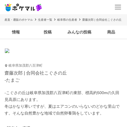
産直・通販のポケマル
生産者一覧
岐阜県の生産者
齋藤次郎 | 合同会社こぐさの丘
情報
投稿
みんなの投稿
商品
岐阜県加茂郡八百津町
齋藤次郎 | 合同会社こぐさの丘
-たまご
-こぐさの丘は岐阜県加茂郡八百津町の東部、標高約500mの久田
見高原にあります。

冬はかなり寒いですが、夏はエアコンのいらないのどかな里山で
す。そんな自然豊かな地域で自然卵養鶏をしています。