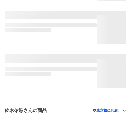
鈴木佑彩さんの商品
location_on
東京都にお届け