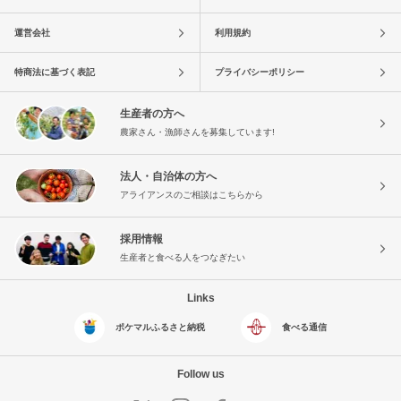
運営会社
利用規約
特商法に基づく表記
プライバシーポリシー
生産者の方へ
農家さん・漁師さんを募集しています!
法人・自治体の方へ
アライアンスのご相談はこちらから
採用情報
生産者と食べる人をつなぎたい
Links
ポケマルふるさと納税
食べる通信
Follow us