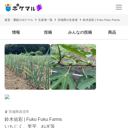
産直・通販のポケマル
生産者一覧
宮城県の生産者
鈴木佑彩 | Fuku Fuku Farms
情報
投稿
みんなの投稿
商品
宮城県岩沼市
鈴木佑彩 | Fuku Fuku Farms
いちじく、里芋、ねぎ等