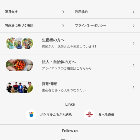
運営会社
利用規約
特商法に基づく表記
プライバシーポリシー
生産者の方へ
農家さん・漁師さんを募集しています!
法人・自治体の方へ
アライアンスのご相談はこちらから
採用情報
生産者と食べる人をつなぎたい
Links
ポケマルふるさと納税
食べる通信
Follow us