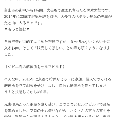
富山市の街中から1時間。大長谷で生まれ育った石黒木太郎です。
2014年に23歳で狩猟免許を取得、大長谷のベテラン猟師の先輩が
たと山に入る日々です。

▼もっと読む▼

自家消費が目的ではじめた狩猟ですが、食べ切れないぐらい手に
入るお肉。そして「販売してほしい」との声も頂くようになりま
した。

【ジビエ肉の解体所をセルフビルド】

そんな中、2015年に京都で狩猟サミットに参加、個人でつくれる
解体所を見て刺激を受け、よし、自分も解体所を作ってしまお
う！と決意してから約1年。

元郵便局だった納屋を譲り受け、こつこつとセルフビルドで改装
を進めました。プロの手も借りながら、たくさんの方々の支えを
受け、猟師自らが運営するものとしては県内初となるジビエ専門