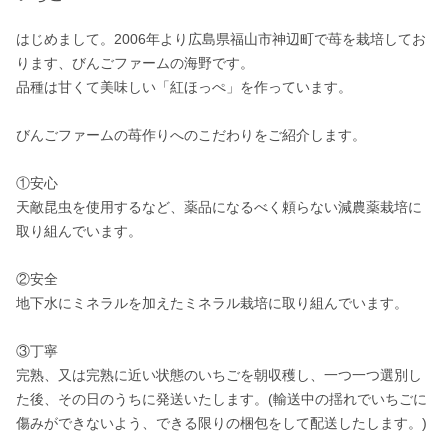
はじめまして。2006年より広島県福山市神辺町で苺を栽培してお
ります、びんごファームの海野です。

品種は甘くて美味しい「紅ほっぺ」を作っています。

びんごファームの苺作りへのこだわりをご紹介します。

①安心

天敵昆虫を使用するなど、薬品になるべく頼らない減農薬栽培に
取り組んでいます。

②安全

地下水にミネラルを加えたミネラル栽培に取り組んでいます。

③丁寧

完熟、又は完熟に近い状態のいちごを朝収穫し、一つ一つ選別し
た後、その日のうちに発送いたします。(輸送中の揺れでいちごに
傷みができないよう、できる限りの梱包をして配送したします。)
