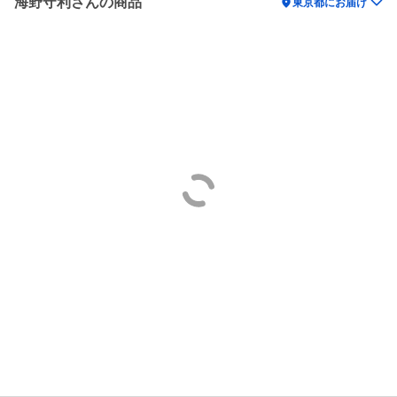
海野守利さんの商品
location_on
東京都にお届け