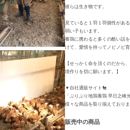
彼らは生き物です。

見ていると１羽１羽個性がある
弱い子もいます。

養鶏に携わると多くの酷い話を
けて、愛情を持ってノビノビ育て
【せっかく命を頂くのだから、
境作りを切に願います。】

▼自社通販サイト🐔

「ぷりぷり地鶏養鶏 早日之峰光自然農場」h
様々な商品を取り揃えておりま
販売中の商品