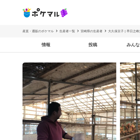
産直・通販のポケマル
生産者一覧
宮崎県の生産者
大久保京子 | 早日之
情報
投稿
みんな