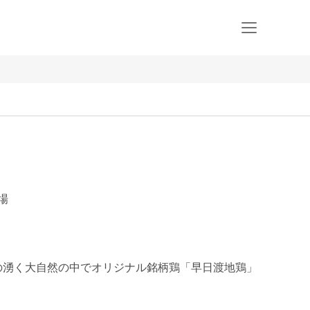
場
の湧く大自然の中でオリジナル銘柄鶏「早日渡地鶏」